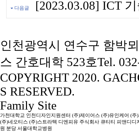
[2023.03.08] IC
다음글
인천광역시 연수구 함박뫼
스 간호대학 523호
Tel. 03
COPYRIGHT 2020. GACH
S RESERVED.
Family Site
가천대학교
인천디자인지원센터
(주)제이어스
(주)유인케어
(주
(주)네오티스
(주)스트라텍
디엔피유
주식회사 큐티티
피앤디디
원
분당 서울대학교병원