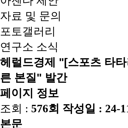
아젠다 제안
자료 및 문의
포토갤러리
연구소 소식
헤럴드경제 "[스포츠 타타
른 본질" 발간
페이지 정보
조회 :
576회
작성일 :
24-1
본문