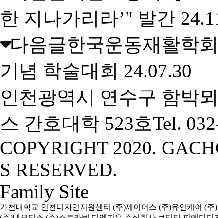
한 지나가리라’" 발간
24.1
다음글
한국운동재활학회-
기념 학술대회
24.07.30
인천광역시 연수구 함박뫼
스 간호대학 523호
Tel. 03
COPYRIGHT 2020. GACH
S RESERVED.
Family Site
가천대학교
인천디자인지원센터
(주)제이어스
(주)유인케어
(주
(주)네오티스
(주)스트라텍
디엔피유
주식회사 큐티티
피앤디디