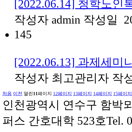
[2022.06.14] 청학
작성자
admin
작성일
2
145
[2022.06.13] 과제세미
작성자
최고관리자
작
처음
이전
열린
11
페이지
12
페이지
13
페이지
14
페이지
15
페이지
인천광역시 연수구 함박뫼
퍼스 간호대학 523호
Tel. 