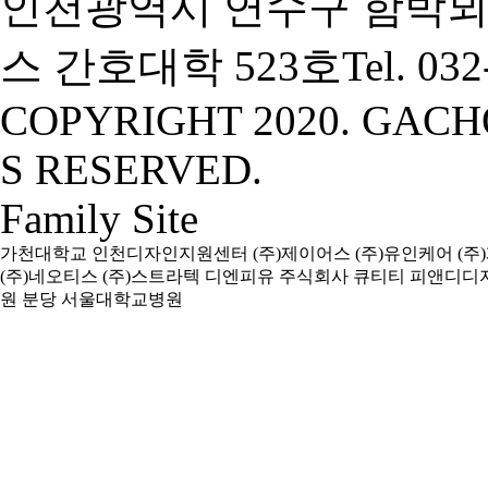
인천광역시 연수구 함박뫼
스 간호대학 523호
Tel. 03
COPYRIGHT 2020. GACH
S RESERVED.
Family Site
가천대학교
인천디자인지원센터
(주)제이어스
(주)유인케어
(주
(주)네오티스
(주)스트라텍
디엔피유
주식회사 큐티티
피앤디디
원
분당 서울대학교병원