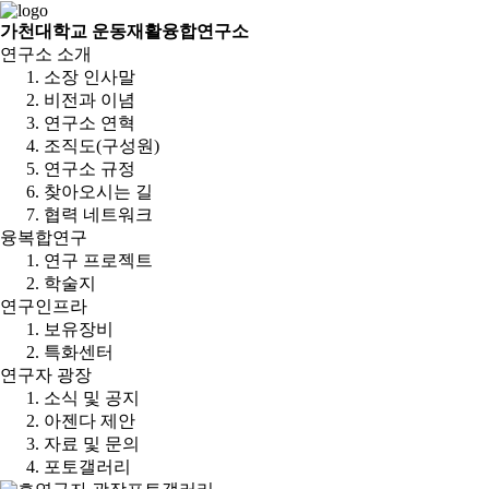
가천대학교 운동재활융합연구소
연구소 소개
소장 인사말
비전과 이념
연구소 연혁
조직도(구성원)
연구소 규정
찾아오시는 길
협력 네트워크
융복합연구
연구 프로젝트
학술지
연구인프라
보유장비
특화센터
연구자 광장
소식 및 공지
아젠다 제안
자료 및 문의
포토갤러리