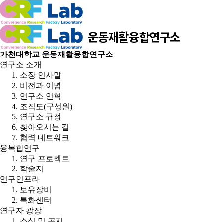
가천대학교 운동재활융합연구소
연구소 소개
소장 인사말
비전과 이념
연구소 연혁
조직도(구성원)
연구소 규정
찾아오시는 길
협력 네트워크
융복합연구
연구 프로젝트
학술지
연구인프라
보유장비
특화센터
연구자 광장
소식 및 공지