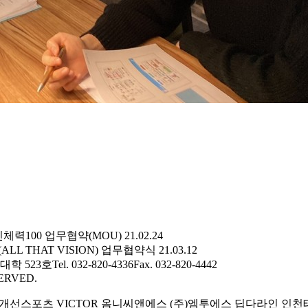
민체력100 업무협약(MOU)
21.02.24
LL THAT VISION) 업무협약식
21.03.12
학 523호
Tel. 032-820-4336
Fax. 032-820-4442
ERVED.
)개선스포츠
VICTOR
옴니씨앤에스
(주)엠투에스
딥다라인
인천