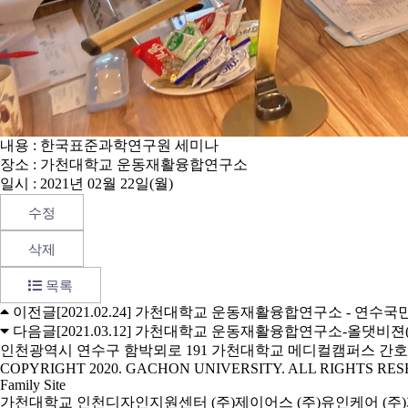
내용 : 한국표준과학연구원 세미나
장소 : 가천대학교 운동재활융합연구소
일시 : 2021년 02월 22일(월)
수정
삭제
목록
이전글
[2021.02.24] 가천대학교 운동재활융합연구소 - 연수국
다음글
[2021.03.12] 가천대학교 운동재활융합연구소-올댓비젼(A
인천광역시 연수구 함박뫼로 191 가천대학교 메디컬캠퍼스 간호대
COPYRIGHT 2020. GACHON UNIVERSITY. ALL RIGHTS RES
Family Site
가천대학교
인천디자인지원센터
(주)제이어스
(주)유인케어
(주