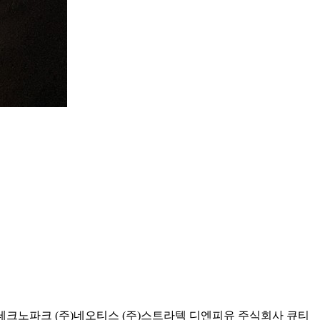
테크노파크
(주)네오티스
(주)스트라텍
디엔피유
주식회사 큐티