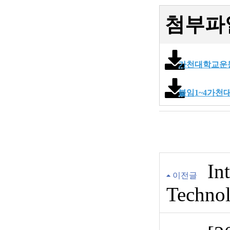
첨부파
가천대학교운동
붙임1~4가천
In
이전글
Techno