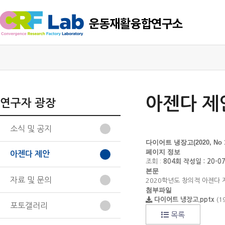
아젠다 제
연구자 광장
소식 및 공지
다이어트 냉장고(2020, No 1
페이지 정보
아젠다 제안
조회 :
804회
작성일 :
20-07
본문
자료 및 문의
2020학년도 창의적 아젠다 제
첨부파일
다이어트 냉장고.pptx
(1
포토갤러리
목록