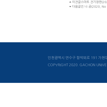
이전글
스마트 전기장판(2020
다음글
건.나.공(2020, No 
인천광역시 연수구 함박뫼로 191 가천
COPYRIGHT 2020. GACHON UNIVER