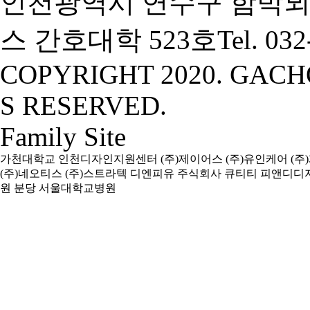
인천광역시 연수구 함박뫼
스 간호대학 523호
Tel. 03
COPYRIGHT 2020. GACH
S RESERVED.
Family Site
가천대학교
인천디자인지원센터
(주)제이어스
(주)유인케어
(주
(주)네오티스
(주)스트라텍
디엔피유
주식회사 큐티티
피앤디디
원
분당 서울대학교병원