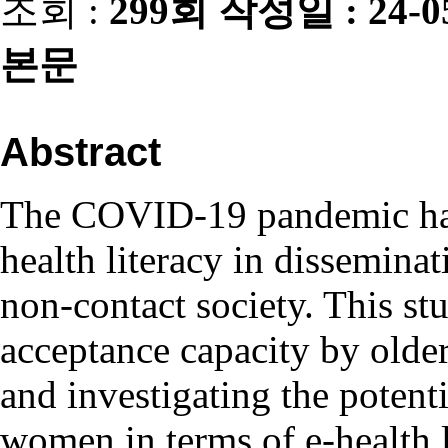
조회 :
299회
작성일 :
24-0
본문
Abstract
The COVID-19 pandemic has
health literacy in dissemina
non-contact society. This s
acceptance capacity by older
and investigating the potent
women in terms of e-health 